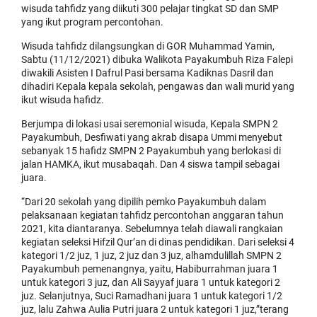
wisuda tahfidz yang diikuti 300 pelajar tingkat SD dan SMP
yang ikut program percontohan.
Wisuda tahfidz dilangsungkan di GOR Muhammad Yamin,
Sabtu (11/12/2021) dibuka Walikota Payakumbuh Riza Falepi
diwakili Asisten I Dafrul Pasi bersama Kadiknas Dasril dan
dihadiri Kepala kepala sekolah, pengawas dan wali murid yang
ikut wisuda hafidz.
Berjumpa di lokasi usai seremonial wisuda, Kepala SMPN 2
Payakumbuh, Desfiwati yang akrab disapa Ummi menyebut
sebanyak 15 hafidz SMPN 2 Payakumbuh yang berlokasi di
jalan HAMKA, ikut musabaqah. Dan 4 siswa tampil sebagai
juara.
“Dari 20 sekolah yang dipilih pemko Payakumbuh dalam
pelaksanaan kegiatan tahfidz percontohan anggaran tahun
2021, kita diantaranya. Sebelumnya telah diawali rangkaian
kegiatan seleksi Hifzil Qur’an di dinas pendidikan. Dari seleksi 4
kategori 1/2 juz, 1 juz, 2 juz dan 3 juz, alhamdulillah SMPN 2
Payakumbuh pemenangnya, yaitu, Habiburrahman juara 1
untuk kategori 3 juz, dan Ali Sayyaf juara 1 untuk kategori 2
juz. Selanjutnya, Suci Ramadhani juara 1 untuk kategori 1/2
juz, lalu Zahwa Aulia Putri juara 2 untuk kategori 1 juz,”terang