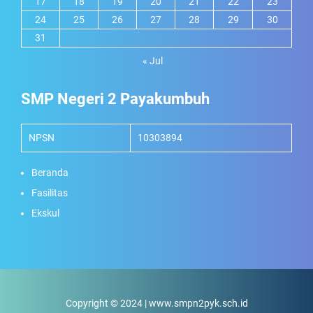
17
18
19
20
21
22
23
24
25
26
27
28
29
30
31
« Jul
SMP Negeri 2 Payakumbuh
NPSN
10303894
Beranda
Fasilitas
Ekskul
Copyright © 2024 | www.smpn2pyk.sch.id