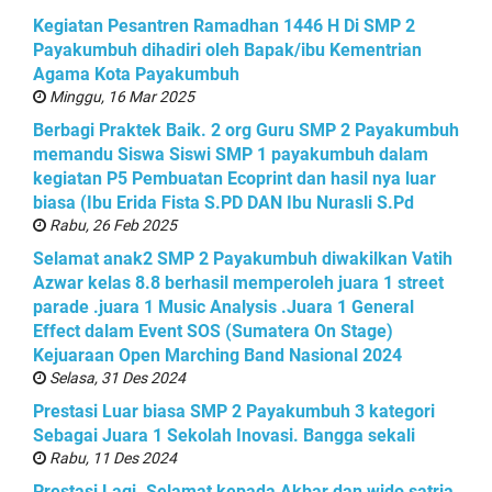
Kegiatan Pesantren Ramadhan 1446 H Di SMP 2
Payakumbuh dihadiri oleh Bapak/ibu Kementrian
Agama Kota Payakumbuh
Minggu, 16 Mar 2025
Berbagi Praktek Baik. 2 org Guru SMP 2 Payakumbuh
memandu Siswa Siswi SMP 1 payakumbuh dalam
kegiatan P5 Pembuatan Ecoprint dan hasil nya luar
biasa (Ibu Erida Fista S.PD DAN Ibu Nurasli S.Pd
Rabu, 26 Feb 2025
Selamat anak2 SMP 2 Payakumbuh diwakilkan Vatih
Azwar kelas 8.8 berhasil memperoleh juara 1 street
parade .juara 1 Music Analysis .Juara 1 General
Effect dalam Event SOS (Sumatera On Stage)
Kejuaraan Open Marching Band Nasional 2024
Selasa, 31 Des 2024
Prestasi Luar biasa SMP 2 Payakumbuh 3 kategori
Sebagai Juara 1 Sekolah Inovasi. Bangga sekali
Rabu, 11 Des 2024
Prestasi Lagi. Selamat kepada Akbar dan wido satria