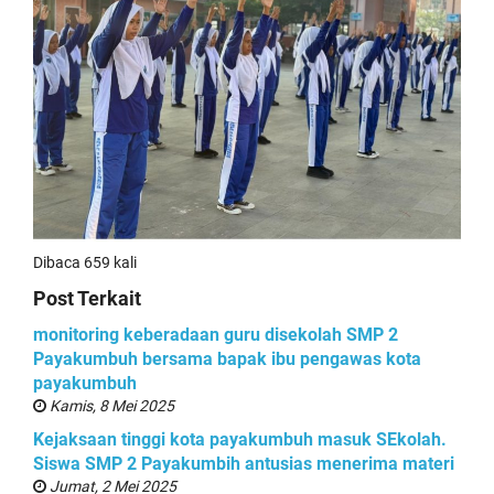
Dibaca 659 kali
Post Terkait
monitoring keberadaan guru disekolah SMP 2
Payakumbuh bersama bapak ibu pengawas kota
payakumbuh
Kamis, 8 Mei 2025
Kejaksaan tinggi kota payakumbuh masuk SEkolah.
Siswa SMP 2 Payakumbih antusias menerima materi
Jumat, 2 Mei 2025