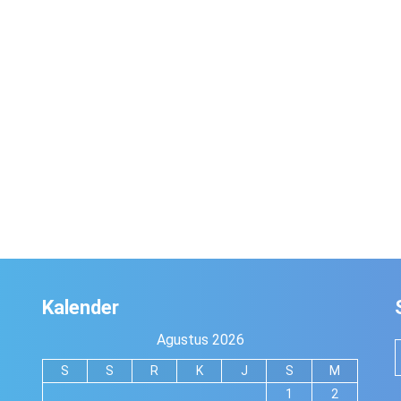
Kalender
Agustus 2026
S
S
R
K
J
S
M
1
2