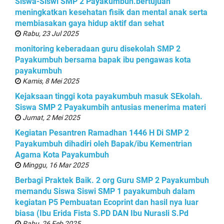
Siswa-Siswi SMP 2 Payakumbuh.bertujuan
meningkatkan kesehatan fisik dan mental anak serta
membiasakan gaya hidup aktif dan sehat
Rabu, 23 Jul 2025
monitoring keberadaan guru disekolah SMP 2
Payakumbuh bersama bapak ibu pengawas kota
payakumbuh
Kamis, 8 Mei 2025
Kejaksaan tinggi kota payakumbuh masuk SEkolah.
Siswa SMP 2 Payakumbih antusias menerima materi
Jumat, 2 Mei 2025
Kegiatan Pesantren Ramadhan 1446 H Di SMP 2
Payakumbuh dihadiri oleh Bapak/ibu Kementrian
Agama Kota Payakumbuh
Minggu, 16 Mar 2025
Berbagi Praktek Baik. 2 org Guru SMP 2 Payakumbuh
memandu Siswa Siswi SMP 1 payakumbuh dalam
kegiatan P5 Pembuatan Ecoprint dan hasil nya luar
biasa (Ibu Erida Fista S.PD DAN Ibu Nurasli S.Pd
Rabu, 26 Feb 2025