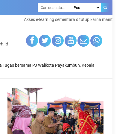
kses e-learning sementara ditutup karna maintenance system
h.id
na Tugas bersama PJ Walikota Payakumbuh, Kepala