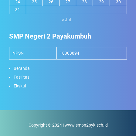
24
25
26
27
28
29
30
31
« Jul
SMP Negeri 2 Payakumbuh
NPSN
10303894
Beranda
Fasilitas
Ekskul
Copyright © 2024 | www.smpn2pyk.sch.id