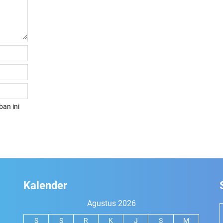
an ini
Kalender
Agustus 2026
S
S
R
K
J
S
M