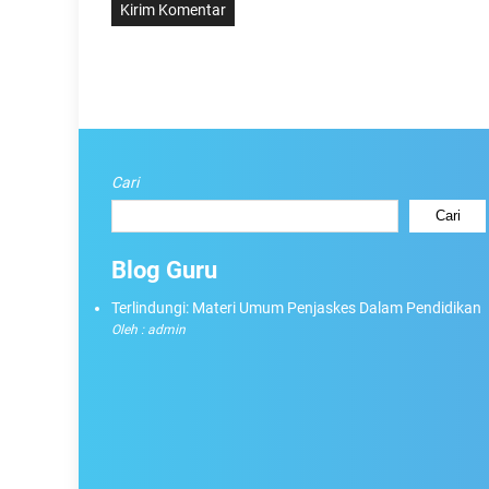
Cari
Cari
Blog Guru
Terlindungi: Materi Umum Penjaskes Dalam Pendidikan
Oleh : admin