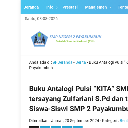
Beranda
Info
Prestasi
Manajemen
Tent
Sabtu, 08-08-2026
Anda ada di :
Beranda
-
Berita
-
Buku Antalogi Puisi 
Payakumbuh
Buku Antalogi Puisi “KITA” S
tersayang Zulfariani S.Pd dan
Siswa-Siswi SMP 2 Payakumb
Diterbitkan :
Jumat, 20 September 2024
- Kategori :
Beri