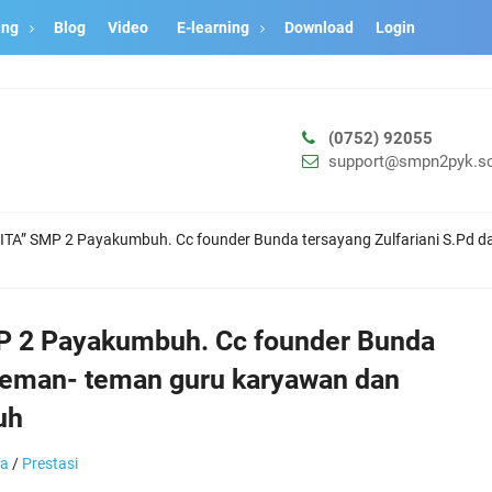
ang
Blog
Video
E-learning
Download
Login
(0752) 92055
support@smpn2pyk.sc
“KITA” SMP 2 Payakumbuh. Cc founder Bunda tersayang Zulfariani S.Pd 
MP 2 Payakumbuh. Cc founder Bunda
 teman- teman guru karyawan dan
uh
ta
/
Prestasi