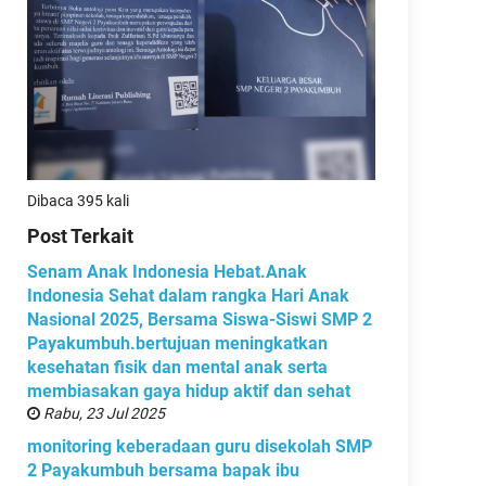
Dibaca 395 kali
Post Terkait
Senam Anak Indonesia Hebat.Anak
Indonesia Sehat dalam rangka Hari Anak
Nasional 2025, Bersama Siswa-Siswi SMP 2
Payakumbuh.bertujuan meningkatkan
kesehatan fisik dan mental anak serta
membiasakan gaya hidup aktif dan sehat
Rabu, 23 Jul 2025
monitoring keberadaan guru disekolah SMP
2 Payakumbuh bersama bapak ibu