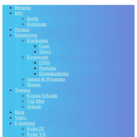
Beranda
Info
Berita
Kelulusan
Prestasi
Manajemen
Kurikulum
Guru
Siswa
Kesiswaan
OSIS
Pramuka
Ekstrakurikuler
Sarana & Prasarana
Humas
Tentang
Kepala Sekolah
Visi Misi
Sejarah
Blog
Video
E-learning
Kelas IX
Kelas VII