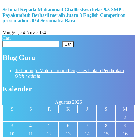
Selamat Kepada Muhammad Ghalib siswa kelas 9.8 SMP 2
Payakumbuh Berhasil meraih Juara 3 English Competition
presentation 2024 Se sumatra Barat
Minggu, 24 Nov 2024
Cari
Cari
Blog Guru
Terlindungi: Materi Umum Penjaskes Dalam Pendidikan
Oleh : admin
Kalender
Agustus 2026
S
S
R
K
J
S
M
1
2
3
4
5
6
7
8
9
10
11
12
13
14
15
16