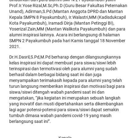
Prof.Ir.Yose Rizal,M.Sc,Ph.D (Guru Besar Fakultas Peternakan
Unand), Adirman,S.Pd (Mantan Anggota DPRD dan Mantan
Kepala SMPN 8 Payakumbuh), Ir.Walastri,MM (Kadisdukcapil
Kota Payakumbuh), Iramadi Dirja (Mantan Petinggi BI),
Yoserizal Zain,MM (Mantan Walikota Payakumbuh) dan para
alumni inspirasi lainnya. Acara ini berlangsung di halaman
SMPN 2 Payakumbuh pada hari Kamis tanggal 18 November
2021.
Dr.H.Dasril,S.Pd,M.Pd berharap dengan dilangsungkannya
kelas inspirasi ini dapat membuat para siswa/siswi lebih
terinspirasi dan termotivasi oleh para alumni yang sudah
berhasil dalam berbagai bidang saat ini dan juga
menyampaikan terimakasih kepada para alumni yang telah
turun langsung memberikan inspirasi dan motivasi bagi para
siswa/siswi ditengah wabah pandemi saat ini dan
mengatakan, “jika kegiatan ini merupakan sebuah langkah
yang inovatif dan musti dipertahankan serta dikembangkan
lagi agar potensi-potensi para siswa/siswi dapat semakin
tumbuh dimasa wabah pandemi covid-19 yang masih
berlangsung saat ini”.
Kepala