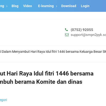
ang
Blog
Video
E-learning
Download
Login
(0752) 92055
support@smpn2pyk.sc
lal Dalam Menyambut Hari Raya Idul fitri 1446 bersama Keluarga Besar
t Hari Raya Idul fitri 1446 bersama
mbuh berama Komite dan dinas
egori