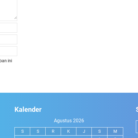
an ini
Kalender
Agustus 2026
S
S
R
K
J
S
M