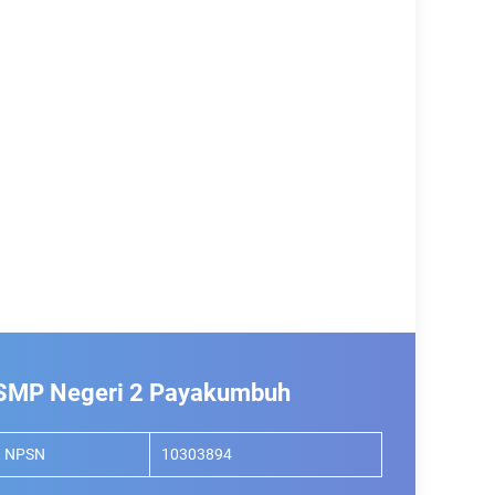
SMP Negeri 2 Payakumbuh
NPSN
10303894