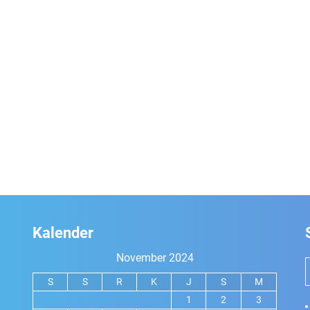
Kalender
November 2024
S
S
R
K
J
S
M
1
2
3