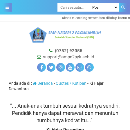
Akses e-learning sementara ditutup karna 
(0752) 92055
support@smpn2pyk.sch.id
Anda ada di :
Beranda
-
Quotes / Kutipan
-
Ki Hajar
Dewantara
"... Anak-anak tumbuh sesuai kodratnya sendiri.
Pendidik hanya dapat merawat dan menuntun
tumbuhnya kodrat itu..."
Ki Hajar Dewantara