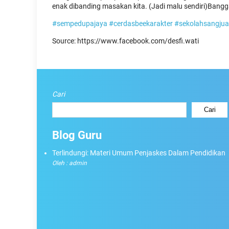
enak dibanding masakan kita. (Jadi malu sendiri)Bangga
#sempedupajaya
#cerdasbeekarakter
#sekolahsangjua
Source: https://www.facebook.com/desfi.wati
Cari
Cari
Blog Guru
Terlindungi: Materi Umum Penjaskes Dalam Pendidikan
Oleh : admin