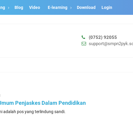
ang
Blog
Video
E-learning
Download
Login
(0752) 92055
support@smpn2pyk.sc
1
i Umum Penjaskes Dalam Pendidikan
ni adalah pos yang terlindung sandi.