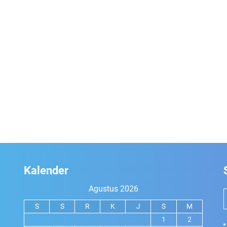
Kalender
Agustus 2026
S
S
R
K
J
S
M
1
2