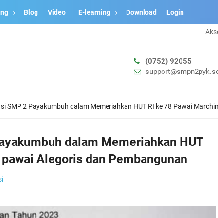
ang
Blog
Video
E-learning
Download
Login
Akses e-learning sem
(0752) 92055
support@smpn2pyk.sc
tasi SMP 2 Payakumbuh dalam Memeriahkan HUT RI ke 78 Pawai Marchi
 Payakumbuh dalam Memeriahkan HUT
, pawai Alegoris dan Pembangunan
si