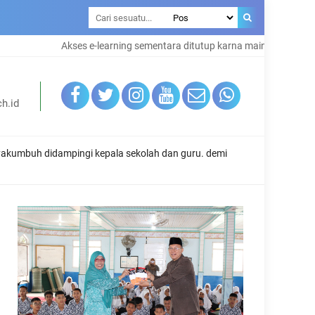
es e-learning sementara ditutup karna maintenance system
h.id
kumbuh didampingi kepala sekolah dan guru. demi